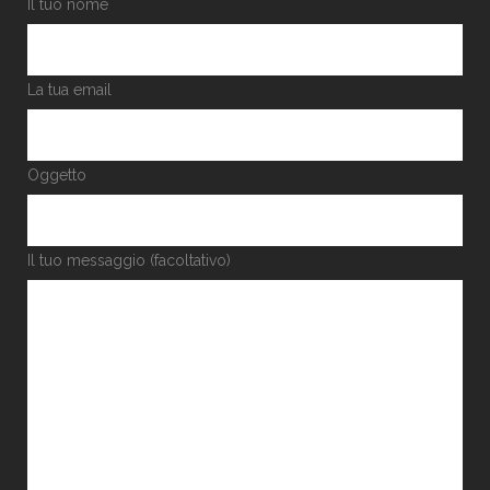
Il tuo nome
La tua email
Oggetto
Il tuo messaggio (facoltativo)