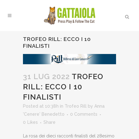
TROFEO RILL: ECCO I 10
FINALISTI
31 LUG 2022
TROFEO
RILL: ECCO I 10
FINALISTI
Posted at 10:38h
in
Trofeo Rill
by
Anna
'Cenere' Benedetto
0 Comments
0
Likes
Share
La rosa dei dieci racconti finalisti del 28esimo