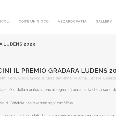
ICOLI
COS’È UN GIOCO
AZZARDOPATIA
GALLERY
RA LUDENS 2023
CINI IL PREMIO GRADARA LUDENS 2
enti
,
fiere
,
Gioco
,
Gioco di ruolo dell'anno
by
Anna 'Cenere' Bened
ientifico della manifestazione assegna a 3 personalità che si sono dist
ale di Gattaiola.it
sous le nom de plume
Micini
no di giochi, ha portato il gioco a diverse generazioni, non solo con 