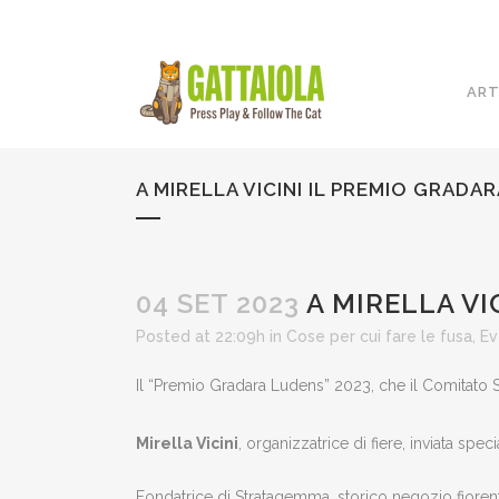
ART
A MIRELLA VICINI IL PREMIO GRADA
04 SET 2023
A MIRELLA VI
Posted at 22:09h
in
Cose per cui fare le fusa
,
Ev
Il “Premio Gradara Ludens” 2023, che il Comitato Sc
Mirella Vicini
, organizzatrice di fiere, inviata speci
Fondatrice di Stratagemma, storico negozio fiorenti