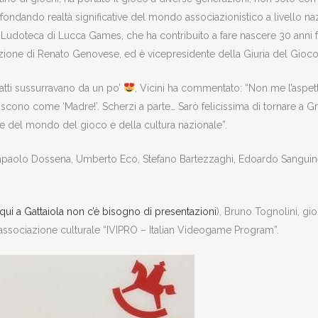
fondando realtà significative del mondo associazionistico a livello n
a Ludoteca di Lucca Games, che ha contribuito a fare nascere 30 anni f
zione di Renato Genovese, ed è vicepresidente della Giuria del Gioco
gatti sussurravano da un po’
, Vicini ha commentato: “Non me l’aspet
scono come ‘Madre!’. Scherzi a parte… Sarò felicissima di tornare a 
me del mondo del gioco e della cultura nazionale”.
Giampaolo Dossena, Umberto Eco, Stefano Bartezzaghi, Edoardo Sanguin
qui a Gattaiola non c’è bisogno di presentazioni
), Bruno Tognolini, gio
associazione culturale “IVIPRO – Italian Videogame Program”.