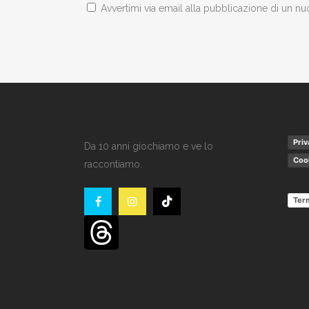
Avvertimi via email alla pubblicazione di un nu
Priv
Da 10 anni giochiamo e ve lo
Cook
raccontiamo.
Term