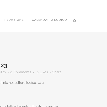
REDAZIONE
CALENDARIO LUDICO
023
etto
0 Comments
0
Likes
Share
inte nel settore ludico, va a:
prodotti ed eventi culturali, ma anche