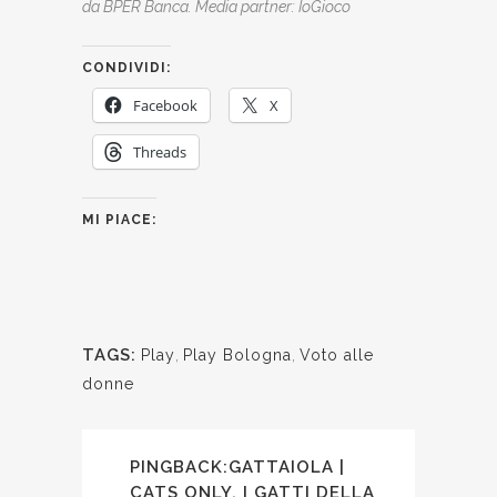
da BPER Banca. Media partner: IoGioco
CONDIVIDI:
Facebook
X
Threads
MI PIACE:
TAGS:
Play
,
Play Bologna
,
Voto alle
donne
PINGBACK:
GATTAIOLA |
CATS ONLY. I GATTI DELLA