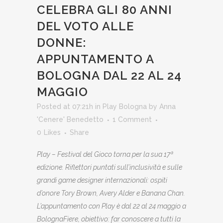
CELEBRA GLI 80 ANNI
DEL VOTO ALLE
DONNE:
APPUNTAMENTO A
BOLOGNA DAL 22 AL 24
MAGGIO
Posted at 07:21h
in
Play Bologna
by
Anna
'Cenere' Benedetto
1 Comment
0
Likes
Share
Play – Festival del Gioco torna per la sua 17ª
edizione. Riflettori puntati sull’inclusività e sulle
grandi game designer internazionali: ospiti
d’onore Tory Brown, Avery Alder e Banana Chan.
L’appuntamento con Play è dal 22 al 24 maggio a
BolognaFiere, obiettivo: far conoscere a tutti la