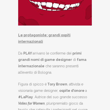
Le protagoniste: grandi ospiti
internazionali
Da
PLAY
arrivano le conferme dei
primi
grandi nomi di game designer
di
fama
internazionale
che saranno presenti
all’evento di Bologna.
Figura di spicco è
Tory Brown
, attivista e
visionaria game designer,
ospite d’onore
a
#LaPlay
. Autrice del suo grande successo
Votes for Women
, pluripremiato gioco da
tavolo che catapulta i partecipanti nel cuore