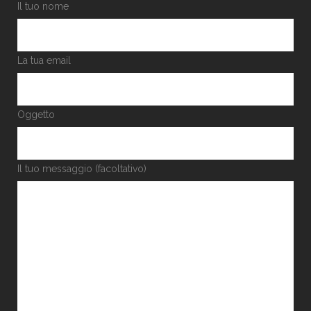
Il tuo nome
La tua email
Oggetto
Il tuo messaggio (facoltativo)