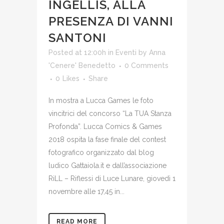
INGELLIS, ALLA
PRESENZA DI VANNI
SANTONI
Posted at 12:00h
in
Eventi
by
Anna
'Cenere' Benedetto
0 Comments
0
Likes
Share
In mostra a Lucca Games le foto
vincitrici del concorso “La TUA Stanza
Profonda”. Lucca Comics & Games
2018 ospita la fase finale del contest
fotografico organizzato dal blog
ludico Gattaiola.it e dall’associazione
RiLL – Riflessi di Luce Lunare, giovedì 1
novembre alle 17,45 in...
READ MORE