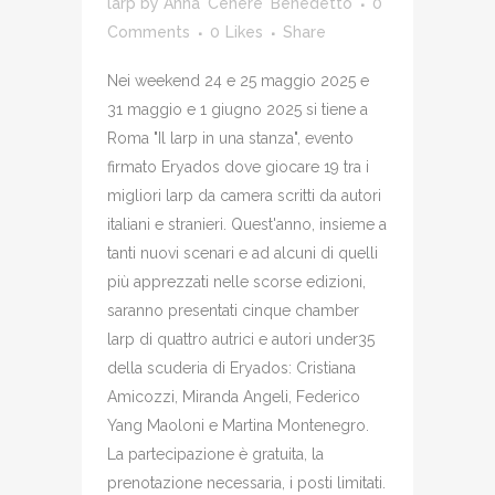
larp
by
Anna 'Cenere' Benedetto
0
Comments
0
Likes
Share
Nei weekend 24 e 25 maggio 2025 e
31 maggio e 1 giugno 2025 si tiene a
Roma "Il larp in una stanza", evento
firmato Eryados dove giocare 19 tra i
migliori larp da camera scritti da autori
italiani e stranieri. Quest'anno, insieme a
tanti nuovi scenari e ad alcuni di quelli
più apprezzati nelle scorse edizioni,
saranno presentati cinque chamber
larp di quattro autrici e autori under35
della scuderia di Eryados: Cristiana
Amicozzi, Miranda Angeli, Federico
Yang Maoloni e Martina Montenegro.
La partecipazione è gratuita, la
prenotazione necessaria, i posti limitati.