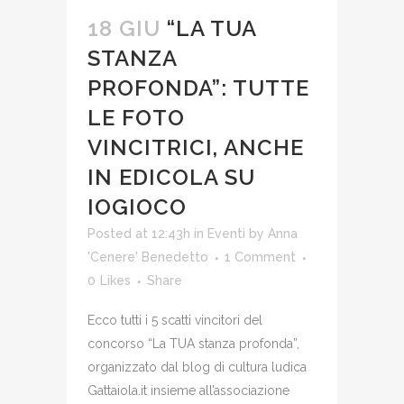
18 GIU
“LA TUA
STANZA
PROFONDA”: TUTTE
LE FOTO
VINCITRICI, ANCHE
IN EDICOLA SU
IOGIOCO
Posted at 12:43h
in
Eventi
by
Anna
'Cenere' Benedetto
1 Comment
0
Likes
Share
Ecco tutti i 5 scatti vincitori del
concorso “La TUA stanza profonda”,
organizzato dal blog di cultura ludica
Gattaiola.it insieme all’associazione