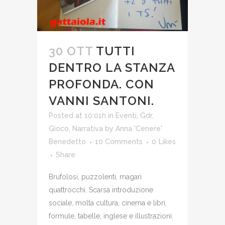
30 OTT
TUTTI
DENTRO LA STANZA
PROFONDA. CON
VANNI SANTONI.
Posted at 10:01h
in
Eventi
,
Gdr
,
Gioco
,
Narrativa
by
Anna 'Cenere'
Benedetto
10 Comments
0
Likes
Share
Brufolosi, puzzolenti, magari
quattrocchi. Scarsa introduzione
sociale, molta cultura, cinema e libri,
formule, tabelle, inglese e illustrazioni.