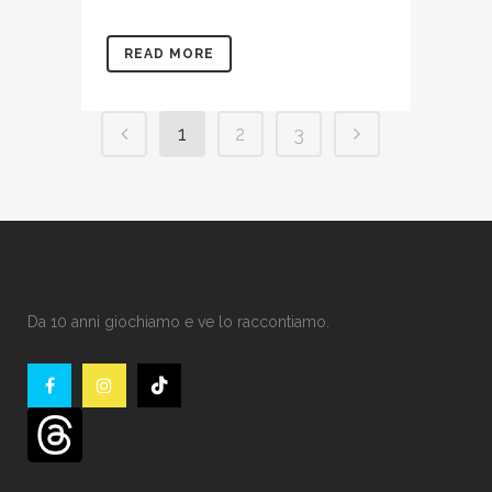
READ MORE
1
2
3
Da 10 anni giochiamo e ve lo raccontiamo.