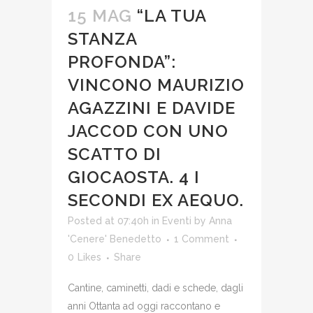
15 MAG
“LA TUA
STANZA
PROFONDA”:
VINCONO MAURIZIO
AGAZZINI E DAVIDE
JACCOD CON UNO
SCATTO DI
GIOCAOSTA. 4 I
SECONDI EX AEQUO.
Posted at 07:40h
in
Eventi
by
Anna
'Cenere' Benedetto
1 Comment
0
Likes
Share
Cantine, caminetti, dadi e schede, dagli
anni Ottanta ad oggi raccontano e