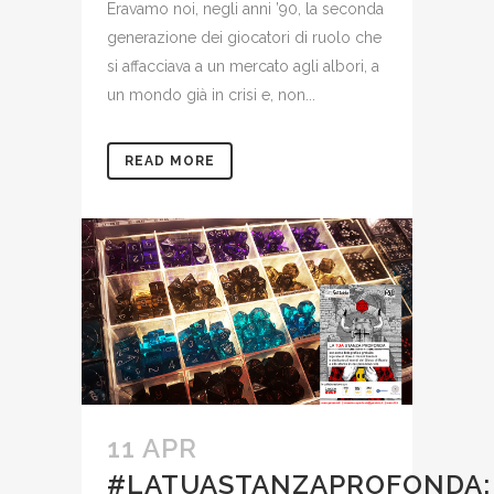
Eravamo noi, negli anni ’90, la seconda
generazione dei giocatori di ruolo che
si affacciava a un mercato agli albori, a
un mondo già in crisi e, non...
READ MORE
11 APR
#LATUASTANZAPROFONDA: