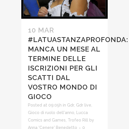
10 MAR
#LATUASTANZAPROFONDA:
MANCA UN MESE AL
TERMINE DELLE
ISCRIZIONI PER GLI
SCATTI DAL
VOSTRO MONDO DI
GIOCO
Posted at 09:05h
in
Gdr
,
Gdr live
,
Gioco di ruolo dell'anno
,
Lucca
Comics and Games
,
Trofeo Rill
by
Anna 'Cenere' Benedetto
0