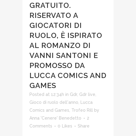
GRATUITO.
RISERVATO A
GIOCATORI DI
RUOLO, È ISPIRATO
AL ROMANZO DI
VANNI SANTONI E
PROMOSSO DA
LUCCA COMICS AND
GAMES
Posted at 12:34h
in
Gdr
,
Gdr live
,
Gioco di ruolo dell'anno
,
Lucca
Comics and Games
,
Trofeo Rill
by
Anna 'Cenere' Benedetto
2
Comments
0
Likes
Share