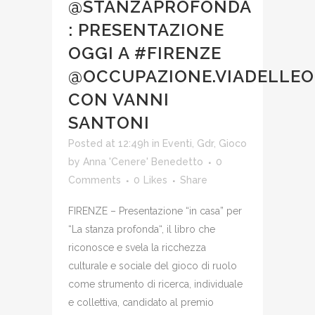
@STANZAPROFONDA
: PRESENTAZIONE
OGGI A #FIRENZE
@OCCUPAZIONE.VIADELLE
CON VANNI
SANTONI
Posted at 12:49h
in
Eventi
,
Gdr
,
Gioco
by
Anna 'Cenere' Benedetto
0
Comments
0
Likes
Share
FIRENZE – Presentazione “in casa” per
“La stanza profonda“, il libro che
riconosce e svela la ricchezza
culturale e sociale del gioco di ruolo
come strumento di ricerca, individuale
e collettiva, candidato al premio