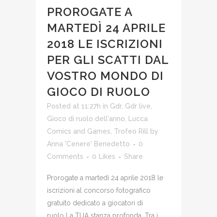
PROROGATE A
MARTEDÌ 24 APRILE
2018 LE ISCRIZIONI
PER GLI SCATTI DAL
VOSTRO MONDO DI
GIOCO DI RUOLO
Posted at 11:27h
in
Gdr
,
Gdr live
,
Gioco di ruolo dell'anno
,
Lucca
Comics and Games
,
Trofeo Rill
by
Anna 'Cenere' Benedetto
0
Comments
0
Likes
Share
Prorogate a martedì 24 aprile 2018 le
iscrizioni al concorso fotografico
gratuito dedicato a giocatori di
ruolo La TUA stanza profonda. Tra i