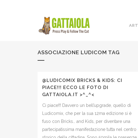
ART
ASSOCIAZIONE LUDICOM TAG
@LUDICOMIX BRICKS & KIDS: CI
PIACE!!! ECCO LE FOTO DI
GATTAIOLA.IT >^_^<
Ci piace!!! Davvero un bell’upgrade, quello di
Ludicomix, che per la sua 12ma edizione si è
fuso con Bricks… and Kids, per diventare una
partecipatissima manifestazione tutta nel centro
storico della cittadina. Sono 50mila le presenze