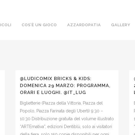
ICOLI
COS’È UN GIOCO
AZZARDOPATIA
GALLERY
@LUDICOMIX BRICKS & KIDS:
DOMENICA 29 MARZO: PROGRAMMA,
ORARI E LUOGHI. @IT_LUG
Biglietterie (Piazza della Vittoria, Piazza del
Popolo, Piazza Farinata degli Uberti) 9:30 –
10:30 Distribuzione gratuita del volume illustrato
“ARTErnativa”, edizioni Dentiblù, solo ai visitatori
della fiera, solo 150 copie disponibili per ogni