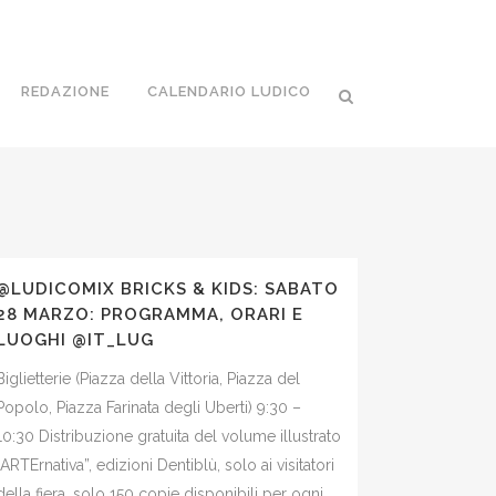
REDAZIONE
CALENDARIO LUDICO
@LUDICOMIX BRICKS & KIDS: SABATO
28 MARZO: PROGRAMMA, ORARI E
LUOGHI @IT_LUG
Biglietterie (Piazza della Vittoria, Piazza del
Popolo, Piazza Farinata degli Uberti) 9:30 –
10:30 Distribuzione gratuita del volume illustrato
“ARTErnativa”, edizioni Dentiblù, solo ai visitatori
della fiera, solo 150 copie disponibili per ogni