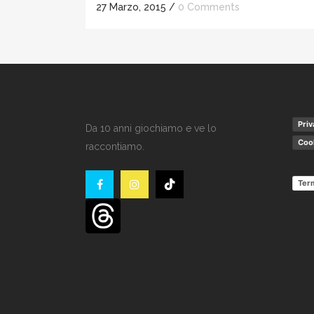
27 Marzo, 2015
/
0 Comments
Priv
Da 10 anni giochiamo e ve lo
Cook
raccontiamo.
Term