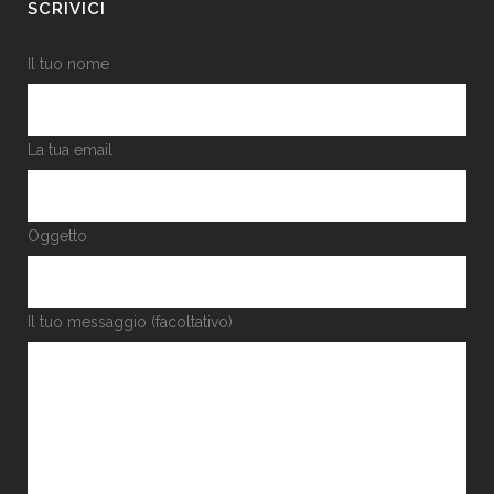
SCRIVICI
Il tuo nome
La tua email
Oggetto
Il tuo messaggio (facoltativo)