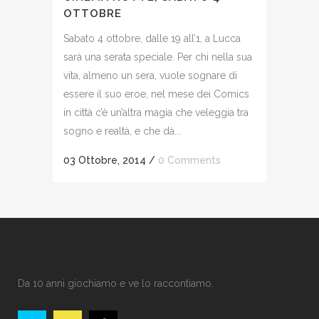
OTTOBRE
Sabato 4 ottobre, dalle 19 all’1, a Lucca
sarà una serata speciale. Per chi nella sua
vita, almeno un sera, vuole sognare di
essere il suo eroe, nel mese dei Comics
in città c’è un’altra magia che veleggia tra
sogno e realtà, e che dà...
03 Ottobre, 2014
/
0 Comments
Da 10 anni giochiamo e ve lo raccontiamo.