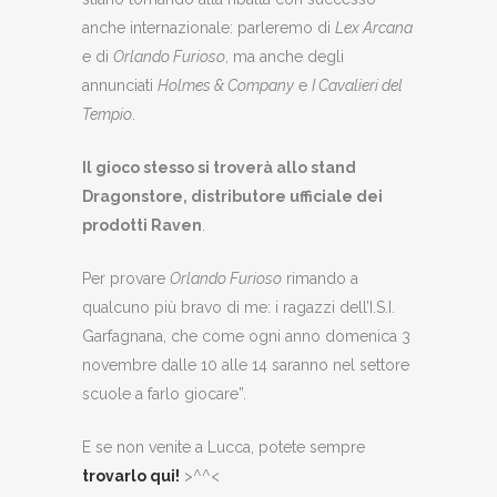
anche internazionale: parleremo di
Lex Arcana
e di
Orlando Furioso
, ma anche degli
annunciati
Holmes & Company
e
I Cavalieri del
Tempio
.
Il gioco stesso si troverà allo stand
Dragonstore, distributore ufficiale dei
prodotti Raven
.
Per provare
Orlando Furioso
rimando a
qualcuno più bravo di me: i ragazzi dell’I.S.I.
Garfagnana, che come ogni anno domenica 3
novembre dalle 10 alle 14 saranno nel settore
scuole a farlo giocare”.
E se non venite a Lucca, potete sempre
trovarlo qui!
>^^<