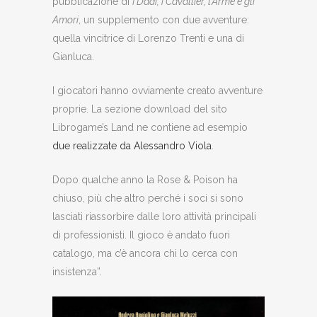
pubblicazione di
I Dadi, i Cavallier, l’Arme e gli
Amori
, un supplemento con due avventure:
quella vincitrice di Lorenzo Trenti e una di
Gianluca.
I giocatori hanno ovviamente creato avventure
proprie. La sezione download del sito
Librogame’s Land ne contiene ad esempio
due realizzate da Alessandro Viola
.
Dopo qualche anno la Rose & Poison ha
chiuso, più che altro perché i soci si sono
lasciati riassorbire dalle loro attività principali
di professionisti. Il gioco è andato fuori
catalogo, ma c’è ancora chi lo cerca con
insistenza”.