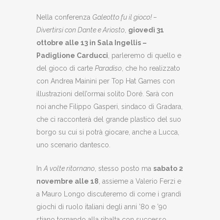
Nella conferenza
Galeotto fu il gioco! –
Divertirsi con Dante e Ariosto
,
giovedì 31
ottobre alle 13 in Sala Ingellis –
Padiglione Carducci
, parleremo di quello e
del gioco di carte
Paradiso
, che ho realizzato
con Andrea Mainini per Top Hat Games con
illustrazioni dell’ormai solito Doré. Sarà con
noi anche Filippo Gasperi, sindaco di Gradara,
che ci racconterà del grande plastico del suo
borgo su cui si potrà giocare, anche a Lucca,
uno scenario dantesco.
In
A volte ritornano
, stesso posto ma
sabato 2
novembre alle 18
, assieme a Valerio Ferzi e
a Mauro Longo discuteremo di come i grandi
giochi di ruolo italiani degli anni ’80 e ’90
stiano tornando alla ribalta con successo