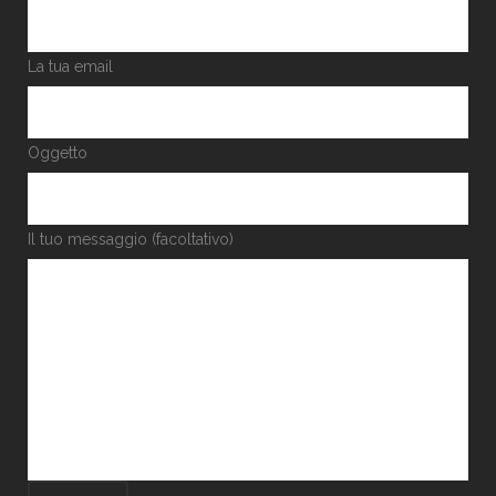
La tua email
Oggetto
Il tuo messaggio (facoltativo)