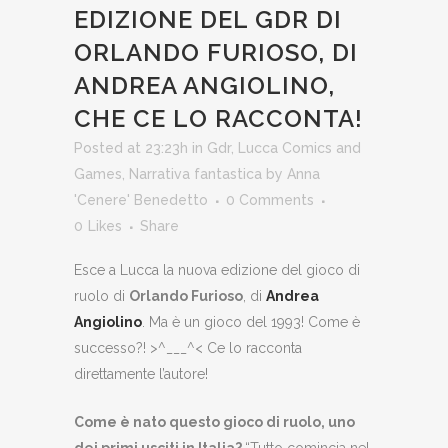
EDIZIONE DEL GDR DI
ORLANDO FURIOSO, DI
ANDREA ANGIOLINO,
CHE CE LO RACCONTA!
Posted at 23:23h
in
Gdr
,
Lucca Comics and
Games
,
Narrativa fantastica
by
Anna
'Cenere' Benedetto
0 Comments
0
Likes
Share
Esce a Lucca la nuova edizione del gioco di
ruolo di
Orlando Furioso
, di
Andrea
Angiolino
. Ma è un gioco del 1993! Come è
successo?! >^___^< Ce lo racconta
direttamente l’autore!
Come è nato questo gioco di ruolo, uno
dei primi usciti in Italia?
“Tutto comincia nel