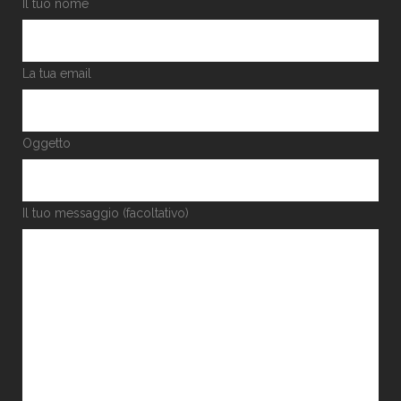
Il tuo nome
La tua email
Oggetto
Il tuo messaggio (facoltativo)