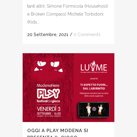
tanti altri), Simone Formicola (Household
e Broken Compass) Michele Torbidoni
(Kids...
20 Settembre, 2021
/
0 Comments
OGGI A PLAY MODENA SI