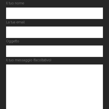
Il tuo nome
La tua email
Oggetto
Il tuo messaggio (facoltativo)