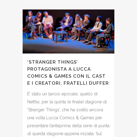
‘STRANGER THINGS’
PROTAGONISTA A LUCCA
COMICS & GAMES CON IL CAST
E I CREATORI, FRATELLI DUFFER
E’ stato un lancio epocale, quello di
Netflix, per la quinta (e finale) stagione di
‘Stranger Things’, che ha scelto ancora
una volta Lucca Comics & Games per
presentare l’anteprima della serie di punta
di questa stagione appena iniziata. Sul