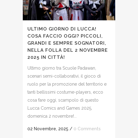
ULTIMO GIORNO DI LUCCA!
COSA FACCIO OGGI? PICCOLI,
GRANDI E SEMPRE SOGNATORI,
NELLA FOLLA DEL 2 NOVEMBRE
2025 IN CITTÀ!
Ultimo giorno tra Scuole Padawan,
scenari semi-collaborativi, il gioco di
ruolo per la promozione del territorio e
tanti bellissimi costume-players, ecco
cosa fare oggi, scampolo di questo
Lucca Comics and Games 2025,
domenica 2 novembre!...
02 Novembre, 2025
/
0 Comments