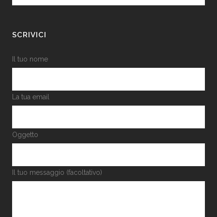
SCRIVICI
Il tuo nome
La tua email
Oggetto
Il tuo messaggio (facoltativo)