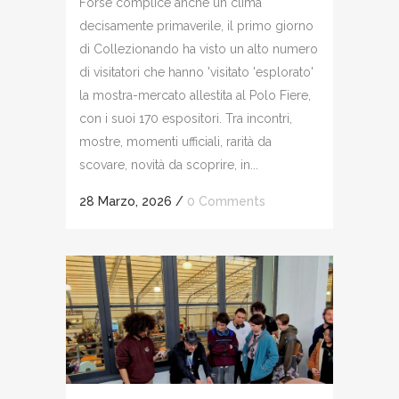
Forse complice anche un clima
decisamente primaverile, il primo giorno
di Collezionando ha visto un alto numero
di visitatori che hanno 'visitato 'esplorato'
la mostra-mercato allestita al Polo Fiere,
con i suoi 170 espositori. Tra incontri,
mostre, momenti ufficiali, rarità da
scovare, novità da scoprire, in...
28 Marzo, 2026
/
0 Comments