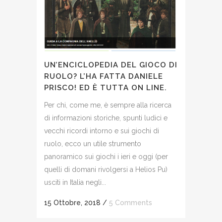
UN’ENCICLOPEDIA DEL GIOCO DI
RUOLO? L’HA FATTA DANIELE
PRISCO! ED È TUTTA ON LINE.
Per chi, come me, è sempre alla ricerca
di informazioni storiche, spunti ludici e
vecchi ricordi intorno e sui giochi di
ruolo, ecco un utile strumento
panoramico sui giochi i ieri e oggi (per
quelli di domani rivolgersi a Helios Pu)
usciti in Italia negli...
15 Ottobre, 2018
/
5 Comments