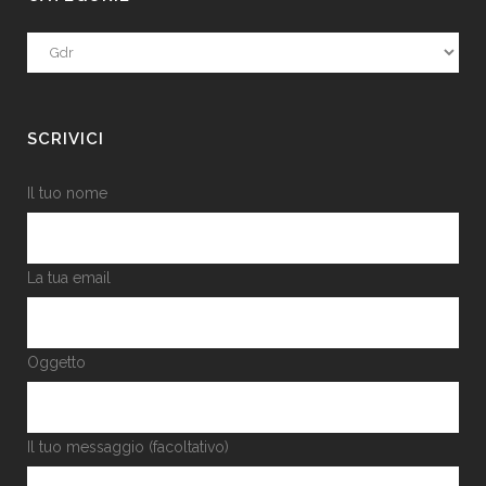
Categorie
SCRIVICI
Il tuo nome
La tua email
Oggetto
Il tuo messaggio (facoltativo)