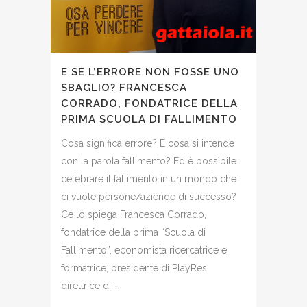
E SE L’ERRORE NON FOSSE UNO
SBAGLIO? FRANCESCA
CORRADO, FONDATRICE DELLA
PRIMA SCUOLA DI FALLIMENTO
Cosa significa errore? E cosa si intende
con la parola fallimento? Ed è possibile
celebrare il fallimento in un mondo che
ci vuole persone/aziende di successo?
Ce lo spiega Francesca Corrado,
fondatrice della prima “Scuola di
Fallimento”, economista ricercatrice e
formatrice, presidente di PlayRes,
direttrice di...