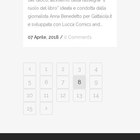
ruolo del libro” ideata e condotta dalla
giornalista Anna Benedetto per Gattaiola.it
e sviluppata con Lucca Comics and...
07 Aprile, 2018
/
0 Comments
1
2
3
4
5
6
7
8
9
10
11
12
13
14
15