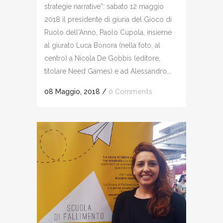
strategie narrative”: sabato 12 maggio
2018 il presidente di giuria del Gioco di
Ruolo dell'Anno, Paolo Cupola, insieme
al giurato Luca Bonora (nella foto, al
centro) a Nicola De Gobbis (editore,
titolare Need Games) e ad Alessandro...
08 Maggio, 2018
/
0 Comments