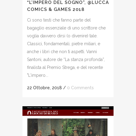
“L’IMPERO DEL SOGNO”, @LUCCA
COMICS & GAMES 2018
Ci sono testi che fanno parte del
bagaglio essenziale di uno scrittore che
voglia davvero dirsi (o divenire) tale.
Classici, fondamentali, pietre miliari, e
anche i libri che non ti aspetti. Vanni
Santoni, autore de “La stanza profonda”,
finalista al Premio Strega, e del recente
"L'impero...
22 Ottobre, 2018
/
0 Comments