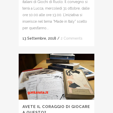
italiani di Giochi di Ruolo. Il convegno si
terrà a Lucca, mercoledì 31 ottobre, dalle
ore 10.00 alle ore 13.00. L’iniziativa si
inserisce nel tema “Made in Italy” scelto
per quest’anno...
13 Settembre, 2018
/
2 Comments
AVETE IL CORAGGIO DI GIOCARE
A QUESTO?