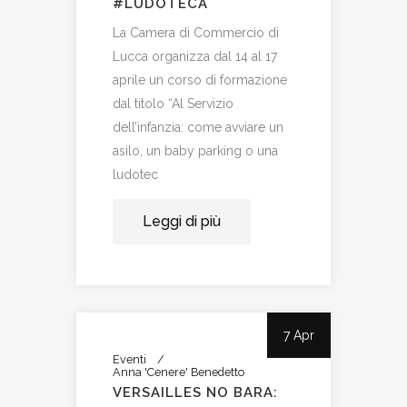
#LUDOTECA
La Camera di Commercio di
Lucca organizza dal 14 al 17
aprile un corso di formazione
dal titolo “Al Servizio
dell’infanzia: come avviare un
asilo, un baby parking o una
ludotec
Leggi di più
7 Apr
Eventi
Anna 'Cenere' Benedetto
VERSAILLES NO BARA: