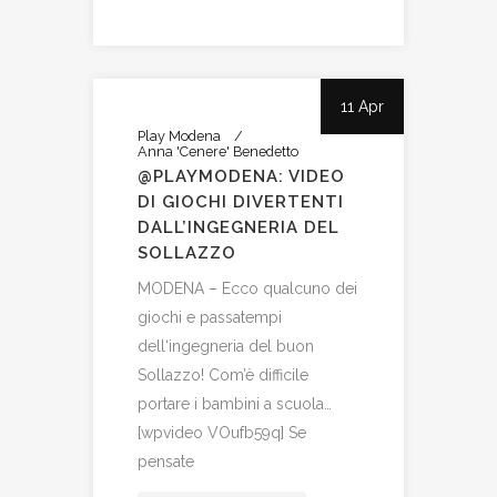
11 Apr
Play Modena
Anna 'Cenere' Benedetto
@PLAYMODENA: VIDEO
DI GIOCHI DIVERTENTI
DALL’INGEGNERIA DEL
SOLLAZZO
MODENA – Ecco qualcuno dei
giochi e passatempi
dell‘ingegneria del buon
Sollazzo! Com’è difficile
portare i bambini a scuola…
[wpvideo VOufb59q] Se
pensate