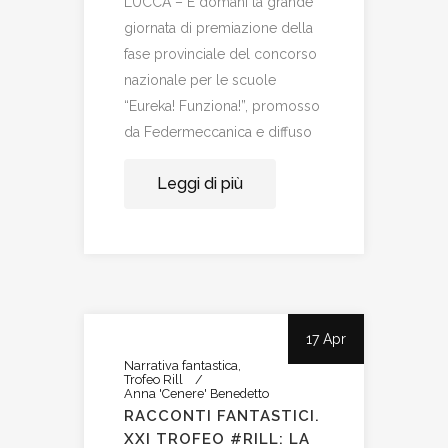
LUCCA – È domani la grande
giornata di premiazione della
fase provinciale del concorso
nazionale per le scuole
“Eureka! Funziona!”, promosso
da Federmeccanica e diffuso
Leggi di più
17 Apr
Narrativa fantastica
Trofeo Rill
Anna 'Cenere' Benedetto
RACCONTI FANTASTICI.
XXI TROFEO #RILL: LA