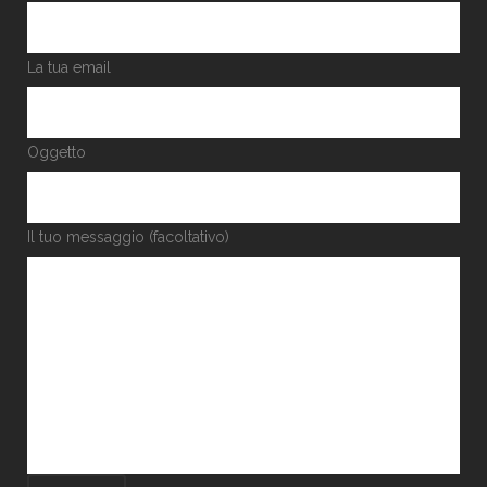
La tua email
Oggetto
Il tuo messaggio (facoltativo)