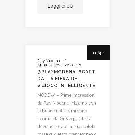
Leggi di più
11 Apr
Play Modena
Anna 'Cenere' Benedetto
@PLAYMODENA: SCATTI
DALLA FIERA DEL
#GIOCO INTELLIGENTE
MODENA – Prime impressioni
da Play Modena! Iniziamo con
le buone notizie: mi sono
ricomprata OnStage! (chissà
dove ho infilato la mia scatola
rossa di questo grandissimo g